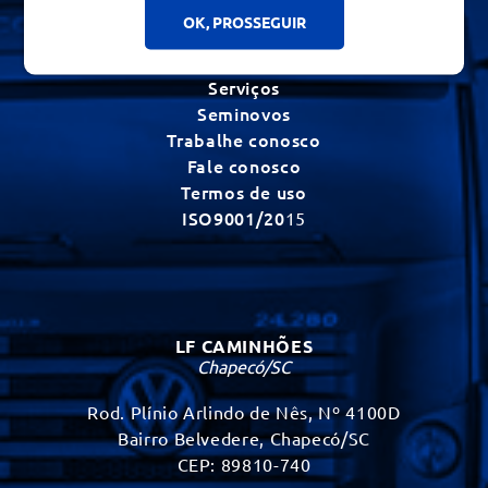
Inicial
OK, PROSSEGUIR
Institucional
Novos
Serviços
Seminovos
Trabalhe conosco
Fale conosco
Termos de uso
ISO9001/20
15
LF CAMINHÕES
Chapecó/SC
Rod. Plínio Arlindo de Nês, Nº 4100D
Bairro Belvedere, Chapecó/SC
CEP: 89810-740